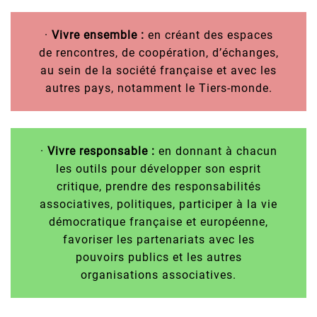
·
Vivre ensemble :
en créant des espaces
de rencontres, de coopération, d’échanges,
au sein de la société française et avec les
autres pays, notamment le Tiers-monde.
·
Vivre responsable :
en donnant à chacun
les outils pour développer son esprit
critique, prendre des responsabilités
associatives, politiques, participer à la vie
démocratique française et européenne,
favoriser les partenariats avec les
pouvoirs publics et les autres
organisations associatives.